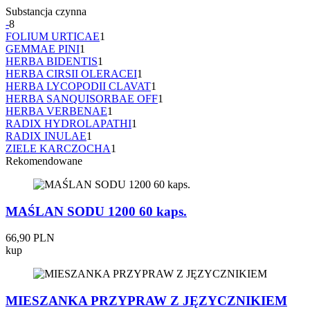
Substancja czynna
-
8
FOLIUM URTICAE
1
GEMMAE PINI
1
HERBA BIDENTIS
1
HERBA CIRSII OLERACEI
1
HERBA LYCOPODII CLAVAT
1
HERBA SANQUISORBAE OFF
1
HERBA VERBENAE
1
RADIX HYDROLAPATHI
1
RADIX INULAE
1
ZIELE KARCZOCHA
1
Rekomendowane
MAŚLAN SODU 1200 60 kaps.
66,90 PLN
kup
MIESZANKA PRZYPRAW Z JĘZYCZNIKIEM